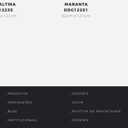
ALTINA
MARANTA
12235
DDG12251
 x 121cm
62cm x 121cm
_PRODUTOS
_CONTATO
_INSPIRAÇÕES
_LOGIN
_BLOG
_POLÍTICA DE PRIVACIDADE
_INSTITUCIONALL
_COOKIES