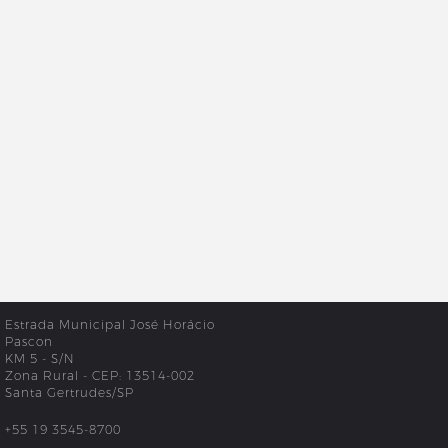
Estrada Municipal José Horácio
Pascon
KM 5 - S/N
Zona Rural - CEP: 13514-002
Santa Gertrudes/SP
+55 19 3545-8700