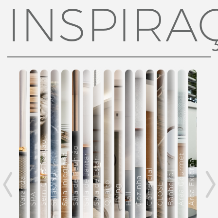
INSPIRA
Sem Classificação
Sala de Reunião
Sala Integrada
Sala de Jantar
Área Gourmet
Sala de Estar
Área Externa
Comercial
Banheiro
Cozinha
Varanda
Quarto
CLOSE
Living
Salas
Hall
SPA