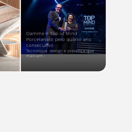
Damme é Top of Mind
Porcelanato pelo quarto ano
consecutivo
Tecnologia, design e presença que
marcam.