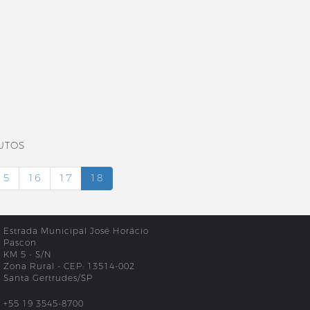
UTOS
15
16
17
18
Estrada Municipal José Horácio
Pascon
KM 5 - S/N
Zona Rural - CEP: 13514-002
Santa Gertrudes/SP
+55 19 3545-8700