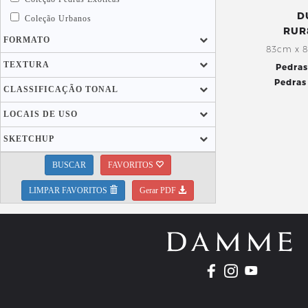
D
Coleção Urbanos
RUR
FORMATO
83cm x 
TEXTURA
Pedras
Pedras
CLASSIFICAÇÃO TONAL
LOCAIS DE USO
SKETCHUP
BUSCAR
FAVORITOS
LIMPAR FAVORITOS
Gerar PDF