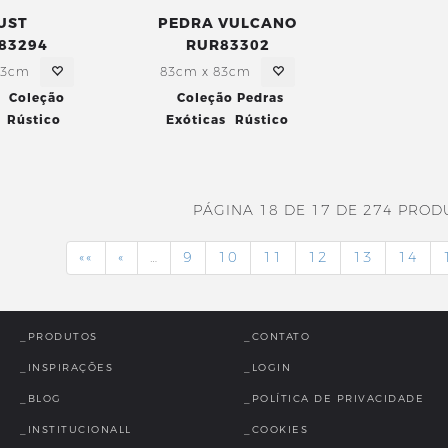
UST
PEDRA VULCANO
83294
RUR83302
83cm
83cm x 83cm
Coleção
Coleção Pedras
Rústico
Exóticas
Rústico
PÁGINA 18 DE 17 DE 274 PROD
««
«
…
9
10
11
12
13
14
_PRODUTOS
_CONTATO
_INSPIRAÇÕES
_LOGIN
_BLOG
_POLÍTICA DE PRIVACIDADE
_INSTITUCIONALL
_COOKIES