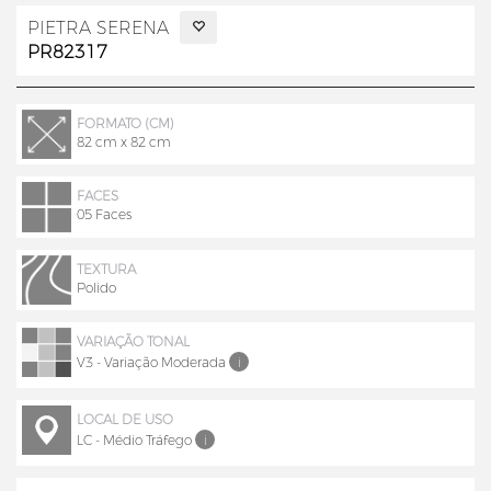
PIETRA SERENA
PR82317
FORMATO (CM)
82 cm x 82 cm
FACES
05 Faces
TEXTURA
Polido
VARIAÇÃO TONAL
V3 - Variação Moderada
i
LOCAL DE USO
LC - Médio Tráfego
i