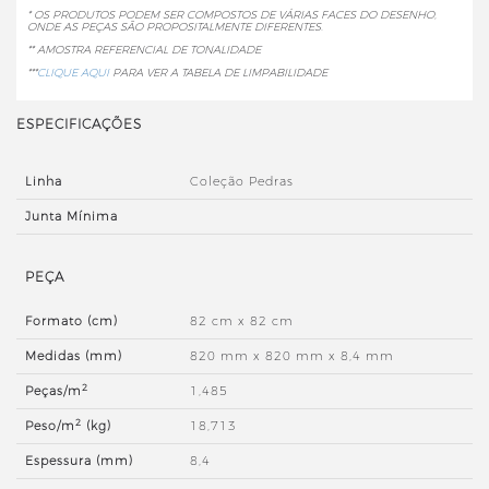
* OS PRODUTOS PODEM SER COMPOSTOS DE VÁRIAS FACES DO DESENHO,
ONDE AS PEÇAS SÃO PROPOSITALMENTE DIFERENTES.
** AMOSTRA REFERENCIAL DE TONALIDADE
***
CLIQUE AQUI
PARA VER A TABELA DE LIMPABILIDADE
ESPECIFICAÇÕES
Linha
Coleção Pedras
Junta Mínima
PEÇA
Formato (cm)
82 cm x 82 cm
Medidas (mm)
820 mm x 820 mm x 8,4 mm
2
Peças/m
1,485
2
Peso/m
(kg)
18,713
Espessura (mm)
8,4