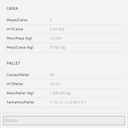
CAIXA
Peças/Caixa
3
2
m
/Caixa
2,02 m2
Peso/Peça (kg)
12,434
Peso/Caixa (kg)
37,80 kg
PALLET
Caixas/Pallet
36
2
m
/Pallet
72,72
Peso/Pallet (kg)
1.380,80 kg
Tamanho/Pallet
1,15 ( C ) x 0,95 ( P )