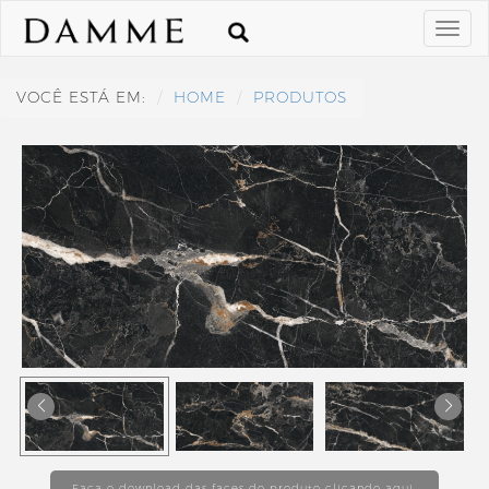
VOCÊ ESTÁ EM:
HOME
PRODUTOS
Faça o download das faces do produto clicando aqui.