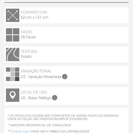
FORMATO (CM)
62 cm x 121 cm
FACES
05 Faces
TEXTURA
Polido
VARIAÇÃO TONAL
V3 - Variação Moderada
i
LOCAL DE USO
LB - Baixo Tráfego
i
* OS PRODUTOS PODEM SER COMPOSTOS DE VÁRIAS FACES DO DESENHO,
ONDE AS PEÇAS SÃO PROPOSITALMENTE DIFERENTES.
** AMOSTRA REFERENCIAL DE TONALIDADE
***
CLIQUE AQUI
PARA VER A TABELA DE LIMPABILIDADE