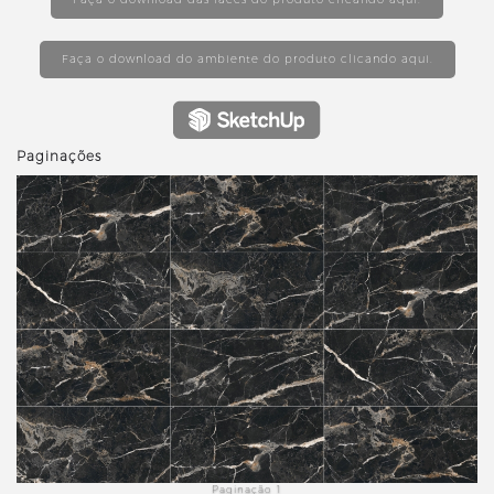
Faça o download do ambiente do produto clicando aqui.
Paginações
revious
Paginação 1