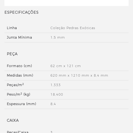
ESPECIFICAÇÕES
Linha
Coleção Pedras Exóticas
Junta Mínima
1,5 mm
PEÇA
Formato (cm)
62 cm x 121 cm
Medidas (mm)
620 mm x 1210 mm x 8,4 mm
2
Peças/m
1,333
2
Peso/m
(kg)
18,400
Espessura (mm)
8,4
CAIXA
Peças/Caixa
3