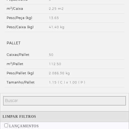
2
m
/Caixa
2,25 m2
Peso/Peça (kg)
13,65
Peso/Caixa (kg)
41,40 kg
PALLET
Caixas/Pallet
50
2
m
/Pallet
112,50
Peso/Pallet (kg)
2.086,30 kg
Tamanho/Pallet
1,15 ( C ) x 1,00 ( P )
LIMPAR FILTROS
LANÇAMENTOS