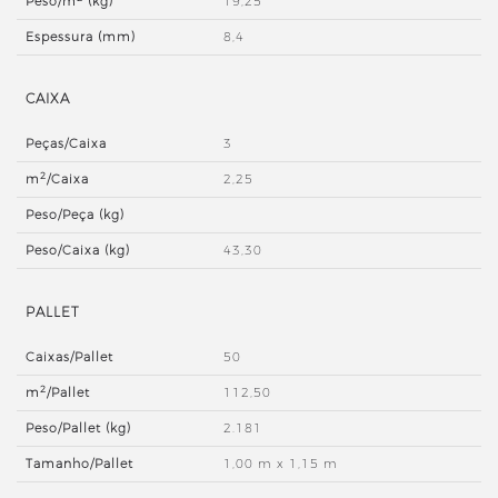
Peso/m
(kg)
19,25
Espessura (mm)
8,4
CAIXA
Peças/Caixa
3
2
m
/Caixa
2,25
Peso/Peça (kg)
Peso/Caixa (kg)
43,30
PALLET
Caixas/Pallet
50
2
m
/Pallet
112,50
Peso/Pallet (kg)
2.181
Tamanho/Pallet
1,00 m x 1,15 m