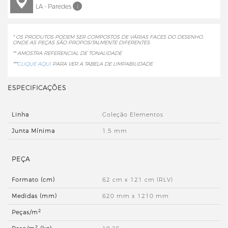
LA - Paredes
i
* OS PRODUTOS PODEM SER COMPOSTOS DE VÁRIAS FACES DO DESENHO,
ONDE AS PEÇAS SÃO PROPOSITALMENTE DIFERENTES.
** AMOSTRA REFERENCIAL DE TONALIDADE
***
CLIQUE AQUI
PARA VER A TABELA DE LIMPABILIDADE
ESPECIFICAÇÕES
Linha
Coleção Elementos
Junta Mínima
1,5 mm
PEÇA
Formato (cm)
62 cm x 121 cm (RLV)
Medidas (mm)
620 mm x 1210 mm
2
Peças/m
2