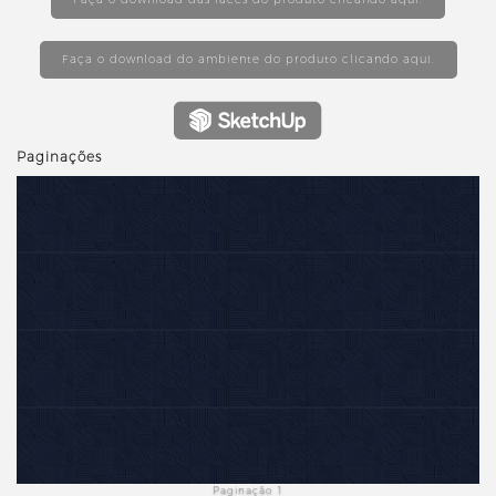
Faça o download do ambiente do produto clicando aqui.
Paginações
revious
Paginação 1