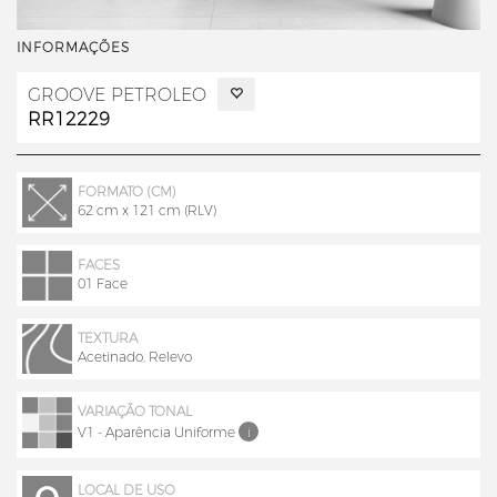
INFORMAÇÕES
GROOVE PETROLEO
RR12229
FORMATO (CM)
62 cm x 121 cm (RLV)
FACES
01 Face
TEXTURA
Acetinado, Relevo
VARIAÇÃO TONAL
V1 - Aparência Uniforme
i
LOCAL DE USO