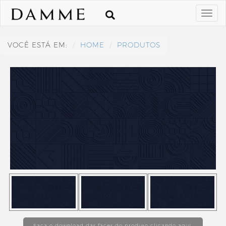
VOCÊ ESTÁ EM:
HOME
PRODUTOS
Faça o download das faces do produto clicando aqui.