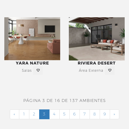
YARA NATURE
RIVIERA DESERT
Salas
Área Externa
PÁGINA 3 DE 16 DE 137 AMBIENTES
«
1
2
3
4
5
6
7
8
9
»